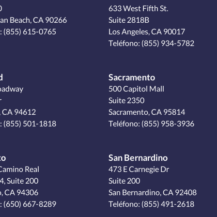
0
633 West Fifth St.
an Beach, CA 90266
Suite 2818B
:
(855) 615-0765
Los Angeles, CA 90017
Teléfono:
(855) 934-5782
d
Sacramento
oadway
500 Capitol Mall
r
Suite 2350
, CA 94612
Sacramento, CA 95814
:
(855) 501-1818
Teléfono:
(855) 958-3936
to
San Bernardino
Camino Real
473 E Carnegie Dr
4, Suite 200
Suite 200
o, CA 94306
San Bernardino, CA 92408
:
(650) 667-8289
Teléfono:
(855) 491-2618