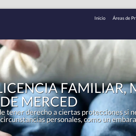
Inicio
Áreas de Pr
ICENCIA FAMILIAR, 
 DE MERCED
tener derecho a ciertas protecciones si n
 circunstancias personales, como un embaraz