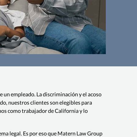
a Laboral Protegida
 la Familia de California autoriza a los
La Ley 
tomar un total de 12 semanas de licencia
empleado
eldo con protección laboral durante un
con o 
de un empleado. La discriminación y el acoso
eríodo de 12 meses.
do, nuestros clientes son elegibles para
s como trabajador de California y lo
stema legal. Es por eso que Matern Law Group