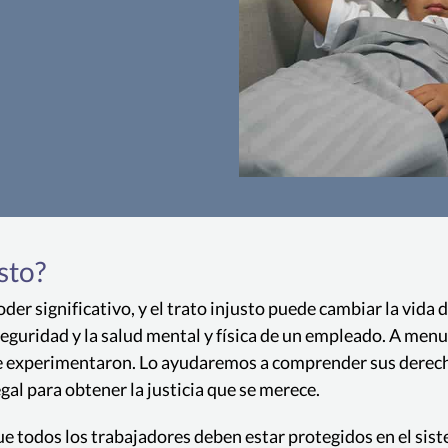
Licenci
La Ley de Derechos de
sto?
empleados elegibles a 
con o sin goce de su
er significativo, y el trato injusto puede cambiar la vida 
p
eguridad y la salud mental y física de un empleado. A menu
e experimentaron. Lo ayudaremos a comprender sus derecho
al para obtener la justicia que se merece.
que todos los trabajadores deben estar protegidos en el si