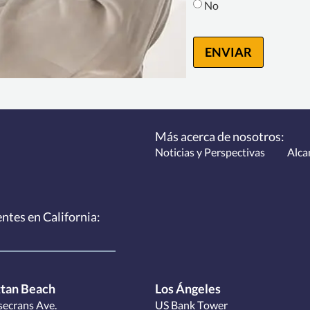
No
ENVIAR
Más acerca de nosotros:
Noticias y Perspectivas
Alca
entes
en California:
tan Beach
Los Ángeles
ecrans Ave.
US Bank Tower