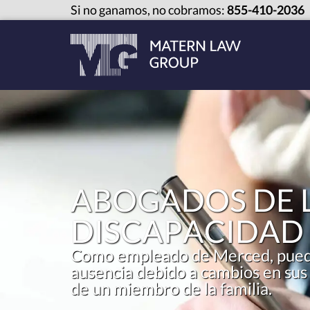
Si no ganamos, no cobramos:
855-410-2036
ABOGADOS DE L
DISCAPACIDAD
Como empleado de Merced, puede 
ausencia debido a cambios en sus
de un miembro de la familia.