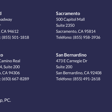
d
Sacramento
oadway
500 Capitol Mall
r
Suite 2350
, CA 94612
Sacramento, CA 95814
:
(855) 501-1818
Teléfono:
(855) 958-3936
to
San Bernardino
Camino Real
473 E Carnegie Dr
4, Suite 200
Suite 200
o, CA 94306
San Bernardino, CA 92408
:
(650) 667-8289
Teléfono:
(855) 491-2618
p, PC.