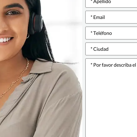
Email
*
Phone
number
*
Ciudad
*
Describa
el
problema
o
incidente
*