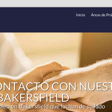
Inicio
Áreas de Prá
ONTACTO CON NUES
BAKERSFIELD
eo en Bakersfield que luchan de su lado