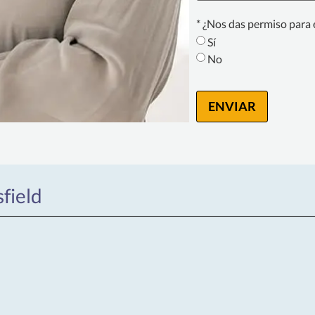
Texting
* ¿Nos das permiso para 
Consent
*
Sí
No
ENVIAR
field