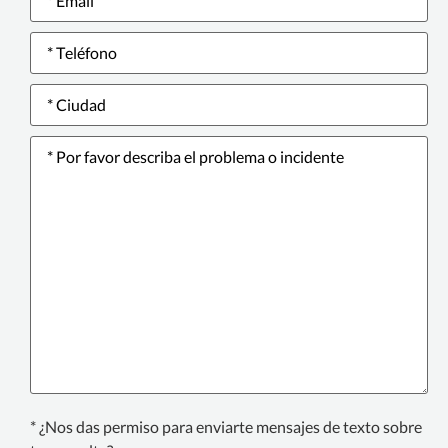
Phone
number
*
Ciudad
*
Please
describe
the
issue
or
incident
*
Texting
* ¿Nos das permiso para enviarte mensajes de texto sobre