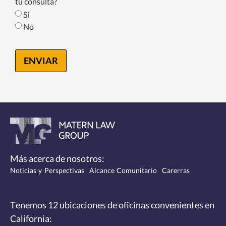
Consent
tu consulta?
*
Sí
No
ENVIAR
Más acerca de nosotros:
Noticias y Perspectivas
Alcance Comunitario
Carerras
Tenemos 12
ubicaciones de oficinas convenientes
en
California: