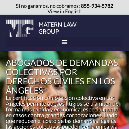
Si no ganamos, no cobramos:
855-934-5782
View in English
ABOGADOS DE DEMANDAS
COLECTIVAS POR
DERECHOS CIVILES EN LOS
ÁNGELES
La certificación como acción colectiva en Los
Ángeles permite que los litigios se tramiten de
forma más rápida y económica, especialmente
en casos contra grandes corporaciones. Dado
que reducen el costo de las demandas legales,
las acciones colectivas pueden ser la única vía