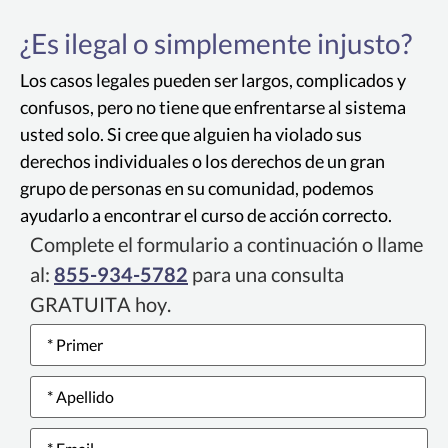
¿Es ilegal o simplemente injusto?
La Ley de Derechos Civiles Unruh es una pieza
de legislación de California que brinda
Los casos legales pueden ser largos, complicados y
protección contra la discriminación en todos
confusos, pero no tiene que enfrentarse al sistema
los establecimientos comerciales de Los
usted solo. Si cree que alguien ha violado sus
Ángeles en California, incluidas las viviendas y
derechos individuales o los derechos de un gran
los lugares públicos.
grupo de personas en su comunidad, podemos
ayudarlo a encontrar el curso de acción correcto.
Complete el formulario a continuación o llame
al:
855-934-5782
para una consulta
GRATUITA hoy.
Name
*
Email
*