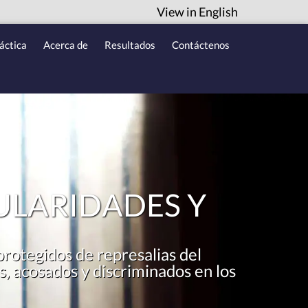
View in English
áctica
Acerca de
Resultados
Contáctenos
ULARIDADES Y
rotegidos de represalias del
 acosados y discriminados en los