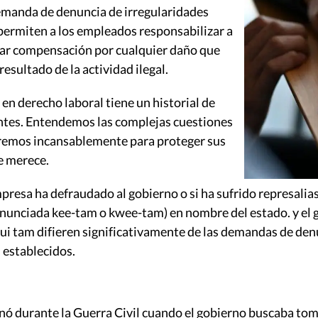
emanda de denuncia de irregularidades
permiten a los empleados responsabilizar a
itar compensación por cualquier daño que
sultado de la actividad ilegal.
n derecho laboral tiene un historial de
ntes. Entendemos las complejas cuestiones
jaremos incansablemente para proteger sus
se merece.
resa ha defraudado al gobierno o si ha sufrido represalia
unciada kee-tam o kwee-tam) en nombre del estado. y el go
ui tam difieren significativamente de las demandas de den
 establecidos.
ginó durante la Guerra Civil cuando el gobierno buscaba to