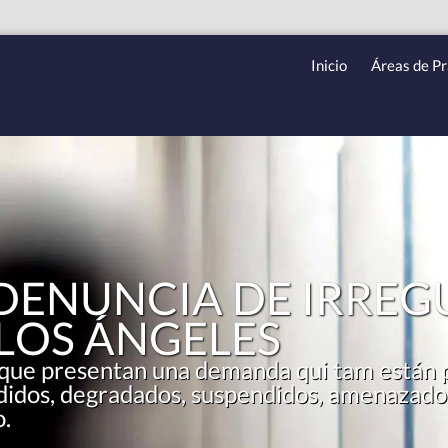
Inicio
Áreas de Pr
DENUNCIA DE IRREG
 LOS ÁNGELES
que presentan una demanda qui tam están p
idos, degradados, suspendidos, amenazados,
o.