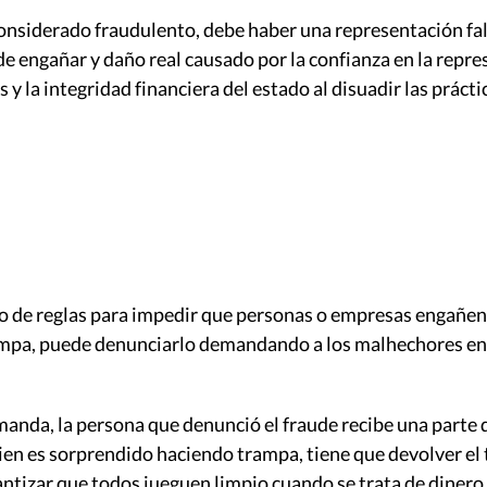
considerado fraudulento, debe haber una representación fal
 de engañar y daño real causado por la confianza en la repre
 y la integridad financiera del estado al disuadir las práct
ro de reglas para impedir que personas o empresas engañen
trampa, puede denunciarlo demandando a los malhechores en
emanda, la persona que denunció el fraude recibe una parte
uien es sorprendido haciendo trampa, tiene que devolver el 
antizar que todos jueguen limpio cuando se trata de dinero