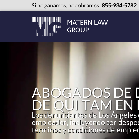
Si no ganamos, no cobramos:
855-934-5782
ABOGADOS DE 
DE QUI TAM EN
Los denunciantes de Los Ángeles 
empleador, incluyendo ser desped
términos y condiciones de emple