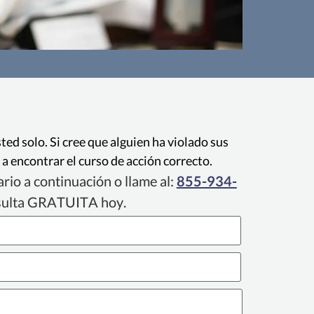
iminación LGBTQ+
o por el Título VII no puede despedir,
Califor
quitar tareas de alguien (o discriminar de
 porque los clientes preferirían trabajar
ted solo. Si cree que alguien ha violado sus
en una orientación sexual o identidad de
 encontrar el curso de acción correcto.
género diferente.
rio a continuación o llame al:
855-934-
sulta GRATUITA hoy.