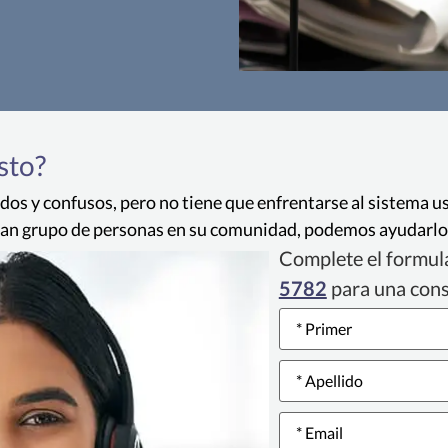
Discr
Un empleador cubiert
sto?
negarse a contratar o 
cualquier otra manera)
dos y confusos, pero no tiene que enfrentarse al sistema us
con personas que tien
ran grupo de personas en su comunidad, podemos ayudarlo a
Complete el formula
5782
para una con
Name
*
Email
*