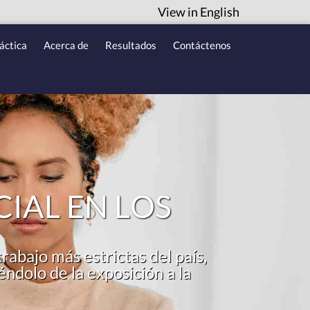
View in English
áctica
Acerca de
Resultados
Contáctenos
IAL EN LOS
trabajo más estrictas del país,
éndolo de la exposición a la