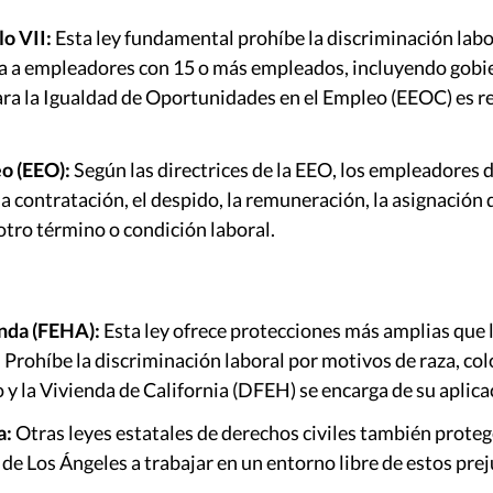
o VII:
Esta ley fundamental prohíbe la discriminación labor
ica a empleadores con 15 o más empleados, incluyendo gobie
ra la Igualdad de Oportunidades en el Empleo (EEOC) es r
o (EEO):
Según las directrices de la EEO, los empleadores 
 contratación, el despido, la remuneración, la asignación de
 otro término o condición laboral.
enda (FEHA):
Esta ley ofrece protecciones más amplias que la
rohíbe la discriminación laboral por motivos de raza, color
 la Vivienda de California (DFEH) se encarga de su aplica
a:
Otras leyes estatales de derechos civiles también protege
e Los Ángeles a trabajar en un entorno libre de estos prej