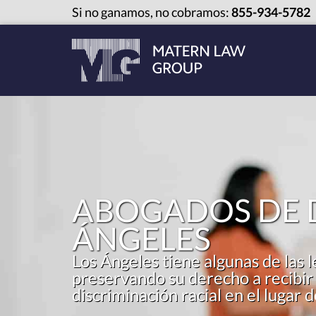
Si no ganamos, no cobramos:
855-934-5782
ABOGADOS DE D
ÁNGELES
Los Ángeles tiene algunas de las l
preservando su derecho a recibir u
discriminación racial en el lugar d