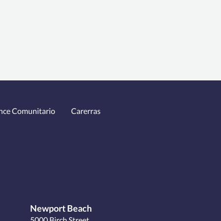
nce Comunitario
Carerras
Newport Beach
5000 Birch Street