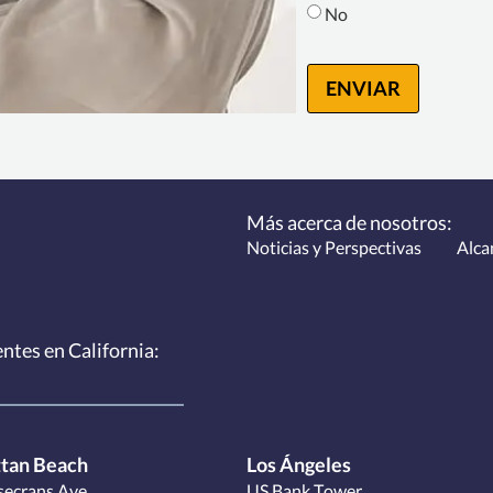
No
ENVIAR
Más acerca de nosotros:
Noticias y Perspectivas
Alca
entes
en California:
tan Beach
Los Ángeles
ecrans Ave.
US Bank Tower