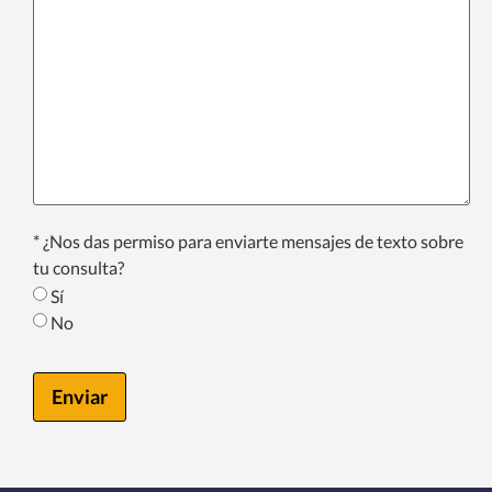
Text
* ¿Nos das permiso para enviarte mensajes de texto sobre
Consent
tu consulta?
*
Sí
No
Enviar