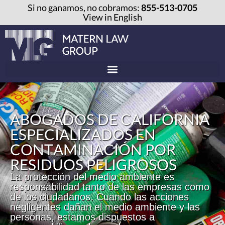
Si no ganamos, no cobramos:
855-513-0705
View in English
ABOGADOS DE CALIFORNIA
ESPECIALIZADOS EN
CONTAMINACIÓN POR
RESIDUOS PELIGROSOS
La protección del medio ambiente es
responsabilidad tanto de las empresas como
de los ciudadanos. Cuando las acciones
negligentes dañan el medio ambiente y las
personas, estamos dispuestos a