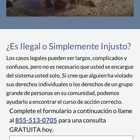
Residuos Peligrosos
Definido de manera simple, un residuo peligroso es
un residuo con propiedades que lo hacen peligroso o
¿Es Ilegal o Simplemente Injusto?
capaz de tener un efecto nocivo para la salud
humana o el medio ambiente. Los desechos
Los casos legales pueden ser largos, complicados y
peligrosos se generan a partir de muchas fuentes,
confusos, pero no es necesario que usted se encargue
desde desechos de procesos de fabricación
del sistema usted solo. Si cree que alguien ha violado
industrial hasta baterías.
sus derechos individuales o los derechos de un grupo
grande de personas en su comunidad, podemos
ayudarlo a encontrar el curso de acción correcto.
Complete el formulario a continuación o llame
al
855-513-0705
para una consulta
GRATUITA hoy.
Nombre
*