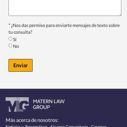
Text
* ¿Nos das permiso para enviarte mensajes de texto sobre
Consent
tu consulta?
*
Sí
No
Enviar
Más acerca de nosotros:
Noticias y Perspectivas
Alcance Comunitario
Carerras