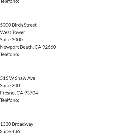
Teléfono:
(855) 934-5782
Newport Beach
5000 Birch Street
West Tower
Suite 3000
Newport Beach, CA 92660
Teléfono:
(855) 910-7649
Fresno
516 W Shaw Ave
Suite 200
Fresno, CA 93704
Teléfono:
(855) 375-2086
Oakland
1330 Broadway
Suite 436