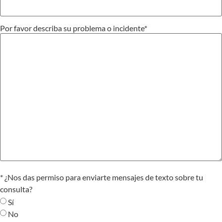
Por favor describa su problema o incidente
*
Text
* ¿Nos das permiso para enviarte mensajes de texto sobre tu
Consent
consulta?
*
Sí
No