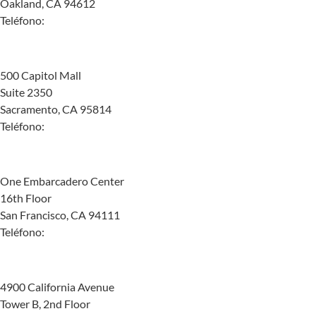
Oakland, CA 94612
Teléfono:
(855) 501-1818
Sacramento
500 Capitol Mall
Suite 2350
Sacramento, CA 95814
Teléfono:
(855) 958-3936
San Francisco
One Embarcadero Center
16th Floor
San Francisco, CA 94111
Teléfono:
(855) 734-1176
Bakersfield
4900 California Avenue
Tower B, 2nd Floor