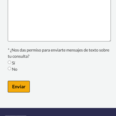
Text
* ¿Nos das permiso para enviarte mensajes de texto sobre
Consent
tu consulta?
*
Sí
No
Enviar